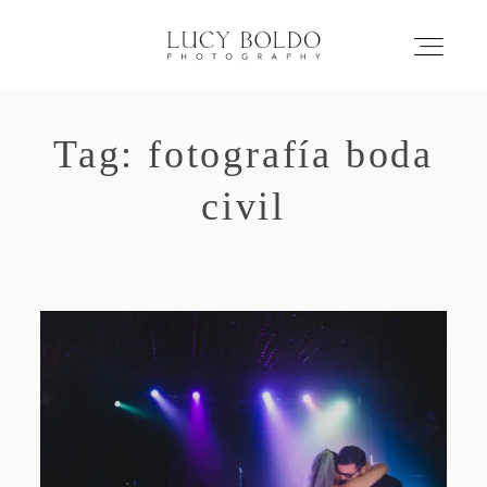
Tag: fotografía boda
Inicio
civil
Love Stories
Eventos
Retratos
Comercial