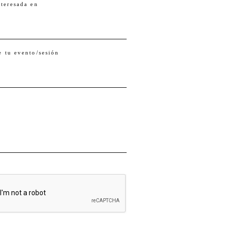
nteresada en
e tu evento/sesión