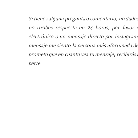
Si tienes alguna pregunta o comentario, no dudes
no recibes respuesta en 24 horas, por favor
electrónico o un mensaje directo por instagra
mensaje me siento la persona más afortunada de
prometo que en cuanto vea tu mensaje, recibirás 
parte.