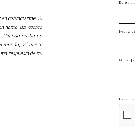
Estoy i
 en contactarme. Si
 envíame un correo
Fecha d
m. Cuando recibo un
l mundo, así que te
una respuesta de mi
Mensaje
Captcha