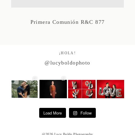
Studio by Forest
Primera Comunión R&C 877
Contacto
¡HOLA!
@lucyboldophoto
Load More
Follow
@2026 Lucy Boldo Photography