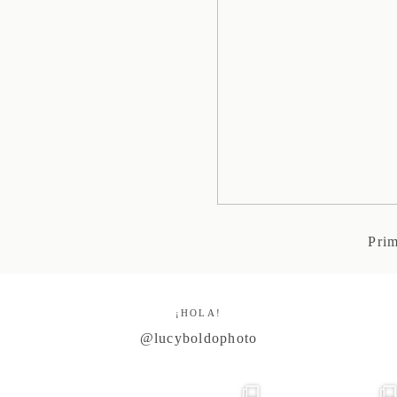
Pri
¡HOLA!
@lucyboldophoto