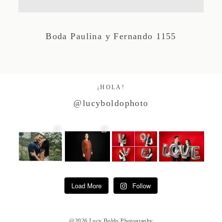
Studio by Forest
Boda Paulina y Fernando 1155
Contacto
¡HOLA!
@lucyboldophoto
Load More
Follow
@2026 Lucy Boldo Photography