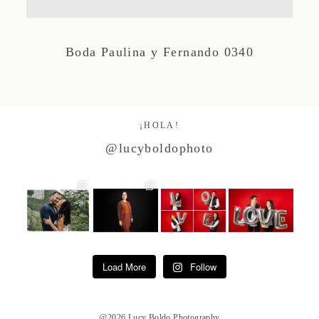
Studio by Forest
Boda Paulina y Fernando 0340
Contacto
¡HOLA!
@lucyboldophoto
Load More
Follow
@2026 Lucy Boldo Photography