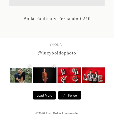
Studio by Forest
Boda Paulina y Fernando 0240
Contacto
¡HOLA!
@lucyboldophoto
Load More
Follow
@2026 Lucy Boldo Photography