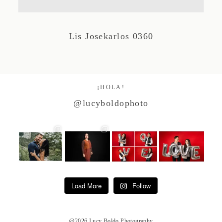
Studio by Forest
Lis Josekarlos 0360
Contacto
¡HOLA!
@lucyboldophoto
Load More
Follow
@2026 Lucy Boldo Photography