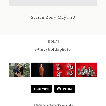
Studio by Forest
Sesión Zony Maya 28
Contacto
¡HOLA!
@lucyboldophoto
Load More
Follow
@2026 Lucy Boldo Photography