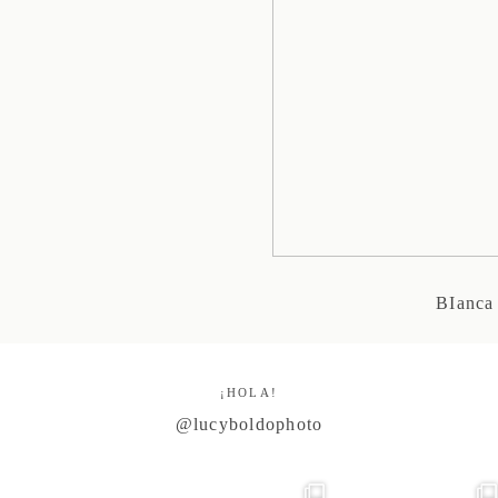
BIanca 
¡HOLA!
@lucyboldophoto