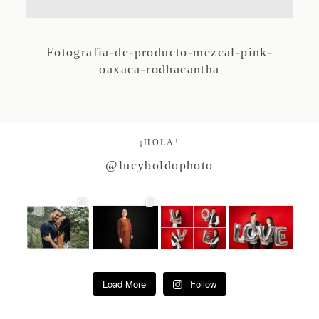
Studio by Forest
Fotografia-de-producto-mezcal-pink-
oaxaca-rodhacantha
Contacto
¡HOLA!
@lucyboldophoto
Load More
Follow