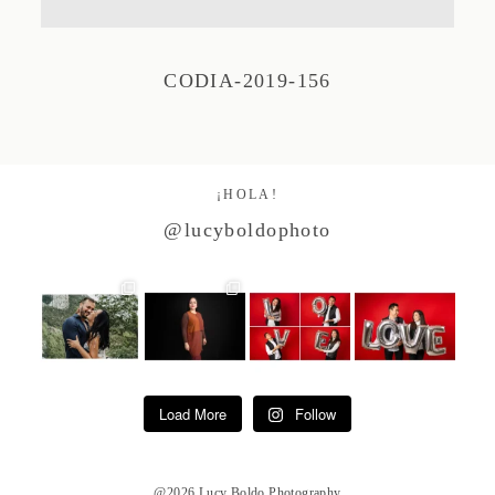
Studio by Forest
CODIA-2019-156
Contacto
¡HOLA!
@lucyboldophoto
Load More
Follow
@2026 Lucy Boldo Photography