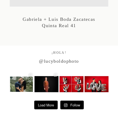
Studio by Forest
Gabriela + Luis Boda Zacatecas
Quinta Real 41
Contacto
¡HOLA!
@lucyboldophoto
Load More
Follow