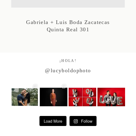
Studio by Forest
Gabriela + Luis Boda Zacatecas
Quinta Real 301
Contacto
¡HOLA!
@lucyboldophoto
Load More
Follow