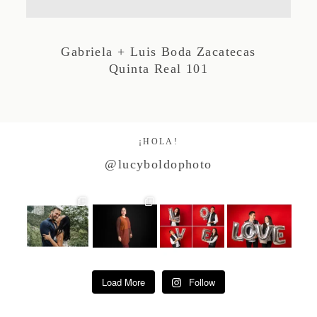
Studio by Forest
Gabriela + Luis Boda Zacatecas
Quinta Real 101
Contacto
¡HOLA!
@lucyboldophoto
Load More
Follow