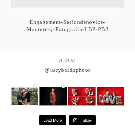
Studio by Forest
Engagement-Sesiondenovios-
Monterrey-Fotografia-LBP-PB2
Contacto
¡HOLA!
@lucyboldophoto
Load More
Follow