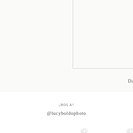
Da
¡HOLA!
@lucyboldophoto