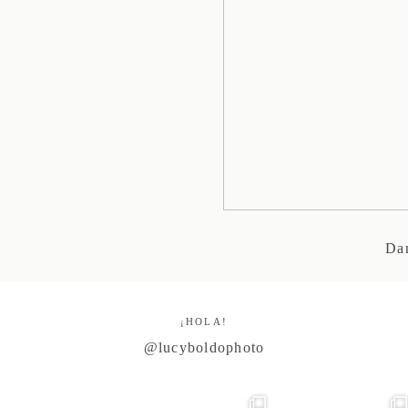
Dan
¡HOLA!
@lucyboldophoto