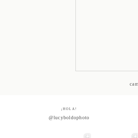
cam
¡HOLA!
@lucyboldophoto