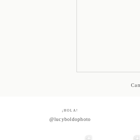
Cam
¡HOLA!
@lucyboldophoto