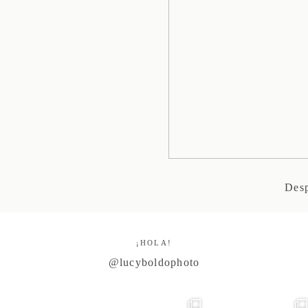
Des
¡HOLA!
@lucyboldophoto