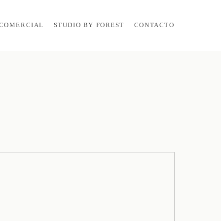
COMERCIAL
STUDIO BY FOREST
CONTACTO