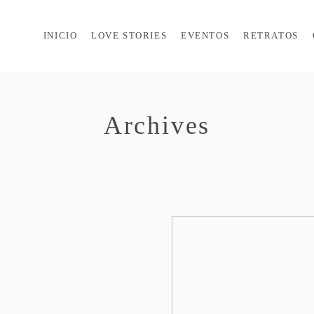
INICIO
LOVE STORIES
EVENTOS
RETRATOS
Archives