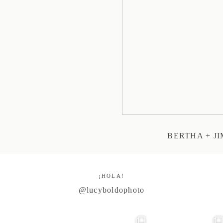
BERTHA + J
¡HOLA!
@lucyboldophoto