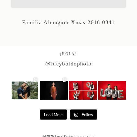
Studio by Forest
Familia Almaguer Xmas 2016 0341
Contacto
¡HOLA!
@lucyboldophoto
Load More
Follow
@2026 Lucy Boldo Photography