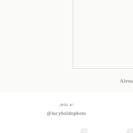
Aless
¡HOLA!
@lucyboldophoto