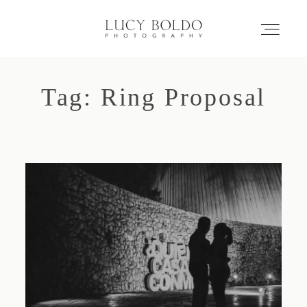
Tag: Ring Proposal
Inicio
Love Stories
Eventos
Retratos
Comercial