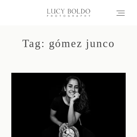
Tag: gómez junco
Inicio
Love Stories
Eventos
Retratos
Comercial