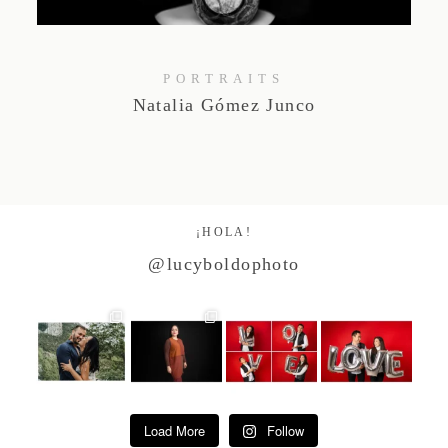
Studio by Forest
PORTRAITS
Contacto
Natalia Gómez Junco
¡HOLA!
@lucyboldophoto
Load More
Follow