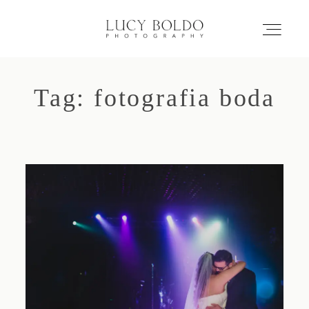
Tag: fotografia boda
Inicio
Love Stories
Eventos
Retratos
Comercial