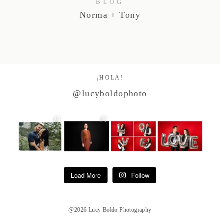
BLOG
Norma + Tony
¡HOLA!
@lucyboldophoto
Load More
Follow
@2026 Lucy Boldo Photography