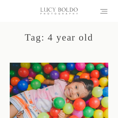
Tag: 4 year old
Inicio
Love Stories
Eventos
Retratos
Comercial